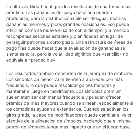
La alta volatilidad configura los resultados de una forma muy
práctica. Las ganancias del juego base aún pueden
producirse, pero la distribución suele ser desigual: muchas
ganancias menores y picos grandes ocasionales. Eso puede
influir en cómo se mueve el saldo con el tiempo, y a menudo
recompensa sesiones estables y planificadas en lugar de
perseguir patrones a corto plazo. Una estructura de líneas de
pago fijas puede hacer que la evaluación de ganancias se
sienta sencilla, pero la volatilidad significa que «sencillo» no
equivale a «predecible».
Los resultados también dependen de la jerarquía de símbolos.
Los símbolos de menor valor tienden a aparecer con más
frecuencia, lo que puede respaldar golpes menores y
mantener el juego en movimiento. Los símbolos premium
suelen aterrizar con menos frecuencia y pueden ofrecer
premios de línea mayores cuando se alinean, especialmente si
los comodines ayudan a extenderlos. Cuando se activan los
giros gratis, la capa de modificadores puede cambiar el valor
efectivo de la alineación de símbolos, haciendo que el mismo
patrón de símbolos tenga más impacto que en el juego base.