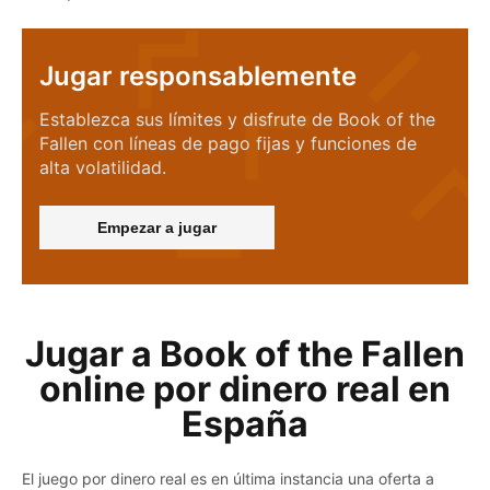
Jugar responsablemente
Establezca sus límites y disfrute de Book of the
Fallen con líneas de pago fijas y funciones de
alta volatilidad.
Empezar a jugar
Jugar a Book of the Fallen
online por dinero real en
España
El juego por dinero real es en última instancia una oferta a