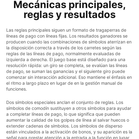
Mecánicas principales,
reglas y resultados
Las reglas principales siguen un formato de tragaperras de
líneas de pago con líneas fijas. Los resultados ganadores se
producen cuando las combinaciones de símbolos aterrizan en
la disposición correcta a través de los carretes según las
reglas de las líneas de pago, normalmente evaluadas de
izquierda a derecha. El juego base está diseñado para una
resolución rápida: un giro se completa, se evalúan las líneas
de pago, se suman las ganancias y el siguiente giro puede
comenzar sin interacción adicional. Eso mantiene el énfasis en
el ritmo a largo plazo en lugar de en la gestión manual de
funciones.
Dos símbolos especiales anclan el conjunto de reglas. Los
símbolos de comodín sustituyen a otros símbolos para ayudar
a completar líneas de pago, lo que significa que pueden
aumentar la calidad de los golpes de línea al salvar huecos o
extender cadenas de símbolos. Los símbolos de disperso
están vinculados a la activación de bonos, y su aparición es la
señal para prestar atención a la entrada a la función en lugar