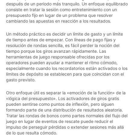
después de un periodo más tranquilo. Un enfoque equilibrado
consiste en tratar la sesión como entretenimiento con un
presupuesto fijo en lugar de un problema que resolver
cambiando las apuestas en reacción a los resultados.
Un método práctico es decidir un límite de gasto y un límite
de tiempo antes de empezar. Con líneas de pago fijas y
resolución de rondas sencilla, es fácil perder la noción del
tiempo porque los giros avanzan rápidamente. Las
herramientas de juego responsable ofrecidas por los
operadores pueden ayudar a mantener el ritmo cómodo,
especialmente cuando los recordatorios están activados o los
límites de depósito se establecen para que coincidan con el
gasto previsto.
Otro enfoque útil es separar la «emoción de la función» de la
«lógica del presupuesto». Los activadores de giros gratis
pueden sentirse como puntos de inflexión, pero siguen
formando parte de una distribución de resultados aleatoria.
Tratar las rondas de bonos como partes normales del flujo del
juego en lugar de eventos de rescate puede reducir el
impulso de perseguir pérdidas o extender sesiones más allá
de lo que resulta cómodo.