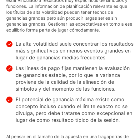
estar vinculado a resultados muy específicos de símbolos y
funciones. La información de planificación relevante es que
los títulos de alta volatilidad pueden tener techos de
ganancias grandes pero aún producir largas series sin
ganancias grandes. Gestionar las expectativas en torno a ese
equilibrio forma parte de jugar cómodamente.
La alta volatilidad suele concentrar los resultados
más significativos en menos eventos grandes en
lugar de ganancias medias frecuentes.
Las líneas de pago fijas mantienen la evaluación
de ganancias estable, por lo que la varianza
proviene de la calidad de la alineación de
símbolos y del momento de las funciones.
El potencial de ganancia máxima existe como
concepto incluso cuando el límite exacto no se
divulga, pero debe tratarse como excepcional en
lugar de como resultado típico de la sesión.
Al pensar en el tamaño de la apuesta en una tragaperras de