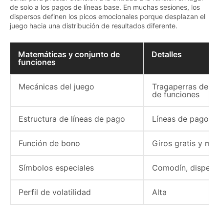
de solo a los pagos de líneas base. En muchas sesiones, los
dispersos definen los picos emocionales porque desplazan el
juego hacia una distribución de resultados diferente.
Matemáticas y conjunto de
Detalles
funciones
Mecánicas del juego
Tragaperras de lí
de funciones
Estructura de líneas de pago
Líneas de pago fij
Función de bono
Giros gratis y mo
Símbolos especiales
Comodín, dispers
Perfil de volatilidad
Alta