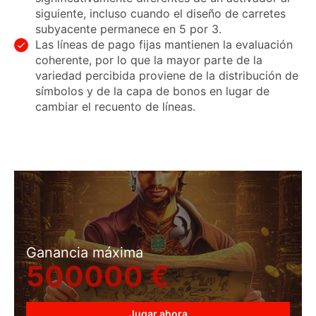
siguiente, incluso cuando el diseño de carretes
subyacente permanece en 5 por 3.
Las líneas de pago fijas mantienen la evaluación
coherente, por lo que la mayor parte de la
variedad percibida proviene de la distribución de
símbolos y de la capa de bonos en lugar de
cambiar el recuento de líneas.
Ganancia máxima
500000 €
Jugar ahora