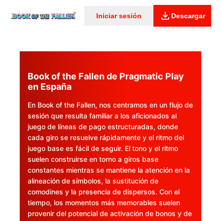
Iniciar sesión
Descargar
Book of the Fallen de Pragmatic Play
en España
En Book of the Fallen, nos centramos en un flujo de
sesión que resulta familiar a los aficionados al
juego de líneas de pago estructuradas, donde
cada giro se resuelve rápidamente y el ritmo del
juego base es fácil de seguir. El tono y el ritmo
suelen construirse en torno a giros base
constantes mientras se mantiene la atención en la
alineación de símbolos, la sustitución de
comodines y la presencia de dispersos. Con el
tiempo, los momentos más memorables suelen
provenir del potencial de activación de bonos y de