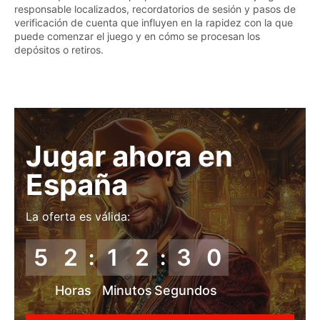
responsable localizados, recordatorios de sesión y pasos de
verificación de cuenta que influyen en la rapidez con la que
puede comenzar el juego y en cómo se procesan los
depósitos o retiros.
Jugar ahora en
España
La oferta es válida:
5
2
1
2
2
9
:
:
Horas
Minutos
Segundos